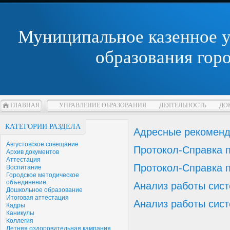
Муниципальное казенное 
образования гор
ГЛАВНАЯ
УПРАВЛЕНИЕ ОБРАЗОВАНИЯ
ДЕЯТЕЛЬНОСТЬ
ДО
КАТЕГОРИИ РАЗДЕЛА
Адресные рекоменд
Августовское совещание
Протокол-Справка п
Архив документов
Аттестация
Протокол-Справка п
Воспитание
Городское методическое
объединение
Анализ работы сист
Дошкольное образование
Итоговая аттестация
Анализ работы сист
Кадры
Каникулы
Коллегия
Летняя оздоровительная кампания