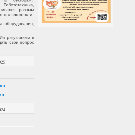
 по секторам:
обототехника,
нивался разным
т его сложности.
м оборудования,
 Интригующими в
дать свой вопрос
025
ров
ов
024