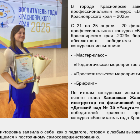
В городе Красноярске зав
профессиональный конкурс «В
Красноярского края – 2025».
С 21 по 25 апреля 20 финал
профессионального конкурса «В
Красноярского края -2023» бор
абсолютного победителя
конкурсных испытаниях:
- «Мастер-класс»
- «Педагогическое мероприятие 
- «Просветительское мероприят
- «Брифинг»
По итогам конкурсных испыта
очного этапа
Хаванская Жанн
инструктор по физической 
«Детский сад № 15 «Радуга»
победителей краевого проф
конкурса «Воспитатель года Крас
на заявила о себе как о педагоге, готовом к любым вызов
ящемся к постоянному самосовершенствованию.