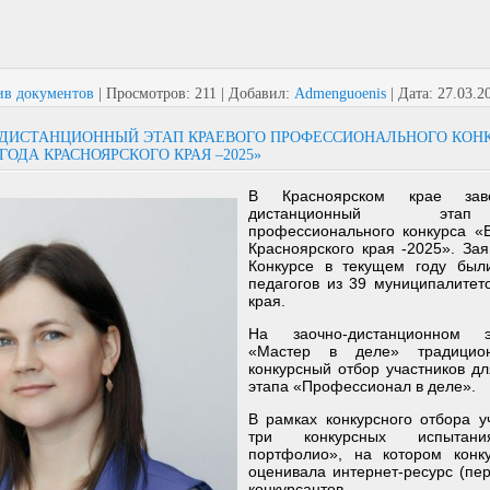
ив документов
|
Просмотров:
211
|
Добавил:
Admenguoenis
|
Дата:
27.03.2
-ДИСТАНЦИОННЫЙ ЭТАП КРАЕВОГО ПРОФЕССИОНАЛЬНОГО КОН
ГОДА КРАСНОЯРСКОГО КРАЯ –2025»
В Красноярском крае зав
дистанционный эта
профессионального конкурса «В
Красноярского края -2025». Зая
Конкурсе в текущем году был
педагогов из 39 муниципалитет
края.
На заочно-дистанционном э
«Мастер в деле» традицион
конкурсный отбор участников дл
этапа «Профессионал в деле».
В рамках конкурсного отбора у
три конкурсных испытани
портфолио», на котором конк
оценивала интернет-ресурс (пе
конкурсантов