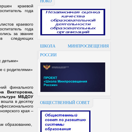
НОКО
ершен краевой
оспитатель года
истов краевого
оспитатель года
олись за звание
 в следующих
ШКОЛА МИНПРОСВЕЩЕНИЯ
РОССИИ
с детьми»
ие с родителями»
ний финального
а Викторовна,
культуре МБДОУ
»
вошла в десятку
ОБЩЕСТВЕННЫЙ СОВЕТ
ессионального
ноярского края –
ам образованию,