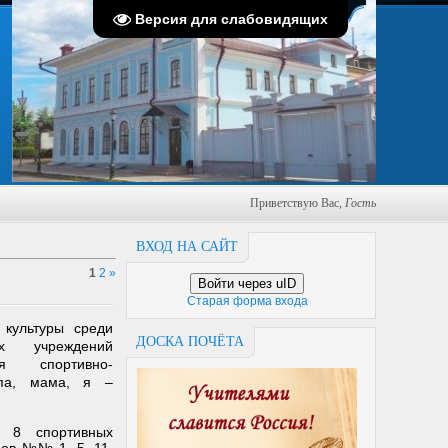
Суббота, 08.08.2026, 12:12
Версия для слабовидящих
Приветствую Вас
,
Гость
ВХОД НА САЙТ
1
2
»
Войти через uID
Старая форма входа
культуры среди
ДОСКА ПОЧЁТА
ых учреждений
я спортивно-
апа, мама, я –
е 8 спортивных