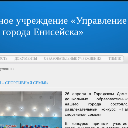
ное учреждение «Управление
 города Енисейска»
ОСТЬ
ДОКУМЕНТЫ
ОБРАЗОВАТЕЛЬНЫЕ УЧРЕЖДЕНИЯ
ТПМПК
кументов
Я – СПОРТИВНАЯ СЕМЬЯ»
26 апреля в Городском Доме 
дошкольных образовательн
нашего города состоялс
развлекательный конкурс «П
спортивная семья».
В конкурсе приняли участи