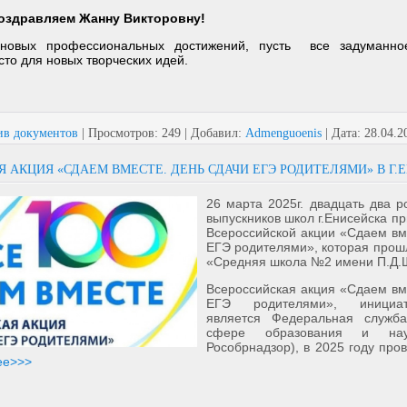
оздравляем Жанну Викторовну!
новых профессиональных достижений, пусть все задуманно
то для новых творческих идей.
ив документов
|
Просмотров:
249
|
Добавил:
Admenguoenis
|
Дата:
28.04.2
 АКЦИЯ «СДАЕМ ВМЕСТЕ. ДЕНЬ СДАЧИ ЕГЭ РОДИТЕЛЯМИ» В Г.
26 марта 2025г. двадцать два 
выпускников школ г.Енисейска пр
Всероссийской акции «Сдаем вм
ЕГЭ родителями», которая прош
«Средняя школа №2 имени П.Д.
Всероссийская акция «Сдаем вм
ЕГЭ родителями», инициа
является Федеральная служб
сфере образования и на
Рособрнадзор), в 2025 году про
ее>>>