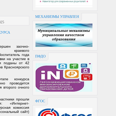
МЕХАНИЗМЫ УПРАВЛЕН
025
КУРСА
ершен заочно-
п краевого
оспитатель года
ПФДО
вки на участие в
и поданы от 42
ов Красноярского
тапе конкурса
но проводится
я второго очного
частники прошли
ФГОС
я: «Интернет-
урсная комиссия
рсональный сайт)