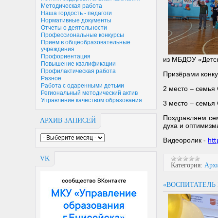
Методическая работа
Наша гордость - педагоги
Нормативные документы
Отчеты о деятельности
Профессиональные конкурсы
Прием в общеобразовательные
учреждения
Профориентация
из МБДОУ «Детск
Повышение квалификации
Профилактическая работа
Призёрами конку
Разное
Работа с одаренными детьми
2 место – семья
Региональный методический актив
Управление качеством образования
3 место – семь
Поздравляем сем
АРХИВ ЗАПИСЕЙ
духа и оптимизм
Видеоролик -
ht
VK
Категория:
Арх
«ВОСПИТАТЕЛЬ 