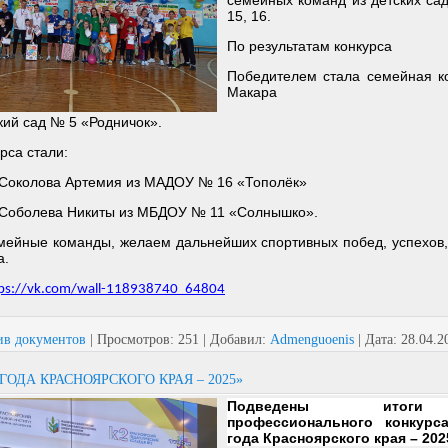
семейных команд из детских са
15, 16.
По результатам конкурса
Победителем стала семейная к
Макара
ий сад № 5 «Родничок».
рса стали:
 Соколова Артемия из МАДОУ № 16 «Тополёк»
я Соболева Никиты из МБДОУ № 11 «Солнышко».
ейные команды, желаем дальнейших спортивных побед, успехов,
а.
tps://vk.com/wall-118938740_64804
ив документов
|
Просмотров:
251
|
Добавил:
Admenguoenis
|
Дата:
28.04.2
ГОДА КРАСНОЯРСКОГО КРАЯ – 2025»
Подведены итоги
профессионального конкурс
года Красноярского края – 202