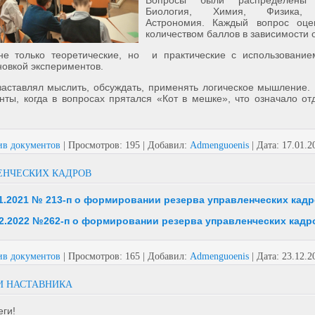
Вопросы были распределены
Биология, Химия, Физика, Р
Астрономия. Каждый вопрос оце
количеством баллов в зависимости о
е только теоретические, но и практические с использование
новкой экспериментов.
заставлял мыслить, обсуждать, применять логическое мышление.
ты, когда в вопросах прятался «Кот в мешке», что означало от
ив документов
|
Просмотров:
195
|
Добавил:
Admenguoenis
|
Дата:
17.01.2
ЕНЧЕСКИХ КАДРОВ
11.2021 № 213-п о формировании резерва управленческих кад
12.2022 №262-п о формировании резерва управленческих кадр
ив документов
|
Просмотров:
165
|
Добавил:
Admenguoenis
|
Дата:
23.12.2
И НАСТАВНИКА
ги!