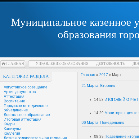
Муниципальное казенное 
образования гор
ГЛАВНАЯ
УПРАВЛЕНИЕ ОБРАЗОВАНИЯ
ДЕЯТЕЛЬНОСТЬ
ДО
Главная
»
2017
»
Март
КАТЕГОРИИ РАЗДЕЛА
21 Марта, Вторник
Августовское совещание
Архив документов
Аттестация
14:53
ИТОГОВЫЙ ОТЧЕТ 
Воспитание
Городское методическое
объединение
14:29
Мониторинг деяте
Дошкольное образование
Итоговая аттестация
06 Марта, Понедельник
Кадры
Каникулы
Коллегия
08:39
Подведение итогов
Летняя оздоровительная кампания