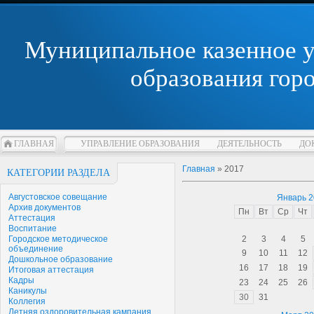
Муниципальное казенное 
образования гор
ГЛАВНАЯ
УПРАВЛЕНИЕ ОБРАЗОВАНИЯ
ДЕЯТЕЛЬНОСТЬ
ДО
Главная
»
2017
КАТЕГОРИИ РАЗДЕЛА
Августовское совещание
Январь 
Архив документов
Пн
Вт
Ср
Чт
Аттестация
Воспитание
Городское методическое
2
3
4
5
объединение
9
10
11
12
Дошкольное образование
16
17
18
19
Итоговая аттестация
Кадры
23
24
25
26
Каникулы
30
31
Коллегия
Летняя оздоровительная кампания