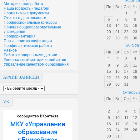
Март 2
Методическая работа
Пн
Вт
Ср
Чт
Наша гордость - педагоги
Нормативные документы
1
2
Отчеты о деятельности
6
7
8
9
Профессиональные конкурсы
13
14
15
16
Прием в общеобразовательные
учреждения
20
21
22
23
Профориентация
27
28
29
30
Повышение квалификации
Профилактическая работа
Май 20
Разное
Пн
Вт
Ср
Чт
Работа с одаренными детьми
1
2
3
4
Региональный методический актив
Управление качеством образования
8
9
10
11
15
16
17
18
АРХИВ ЗАПИСЕЙ
22
23
24
25
29
30
31
Октябрь 
Пн
Вт
Ср
Чт
VK
2
3
4
5
9
10
11
12
16
17
18
19
23
24
25
26
30
31