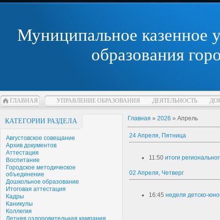
Муниципальное казенное 
образования гор
ГЛАВНАЯ
УПРАВЛЕНИЕ ОБРАЗОВАНИЯ
ДЕЯТЕЛЬНОСТЬ
ДО
Главная
»
2026
»
Апрель
КАТЕГОРИИ РАЗДЕЛА
24 Апреля, Пятница
Августовское совещание
Архив документов
Аттестация
11:50
итоги региональног
Воспитание
Городское методическое
02 Апреля, Четверг
объединение
Дошкольное образование
Итоговая аттестация
16:45
неделя детско-юно
Кадры
Каникулы
Коллегия
Летняя оздоровительная кампания