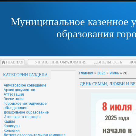
Муниципальное казенное 
образования гор
ГЛАВНАЯ
УПРАВЛЕНИЕ ОБРАЗОВАНИЯ
ДЕЯТЕЛЬНОСТЬ
ДО
Главная
»
2025
»
Июнь
»
26
КАТЕГОРИИ РАЗДЕЛА
ДЕНЬ СЕМЬИ, ЛЮБВИ И В
Августовское совещание
Архив документов
Аттестация
Воспитание
Городское методическое
объединение
Дошкольное образование
Итоговая аттестация
Кадры
Каникулы
Коллегия
Летняя оздоровительная кампания