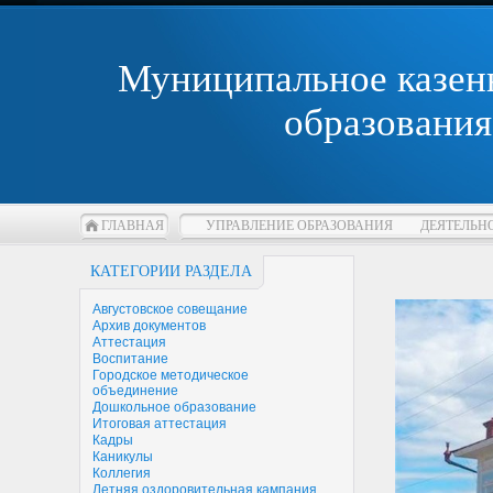
Муниципальное казен
образования
ГЛАВНАЯ
УПРАВЛЕНИЕ ОБРАЗОВАНИЯ
ДЕЯТЕЛЬН
КАТЕГОРИИ РАЗДЕЛА
Августовское совещание
Архив документов
Аттестация
Воспитание
Городское методическое
объединение
Дошкольное образование
Итоговая аттестация
Кадры
Каникулы
Коллегия
Летняя оздоровительная кампания