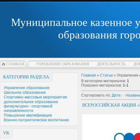
Муниципальное казенное 
образования гор
ГЛАВНАЯ
УПРАВЛЕНИЕ ОБРАЗОВАНИЯ
ДЕЯТЕЛЬНОСТЬ
ДО
Главная
»
Статьи
» Управление 
КАТЕГОРИИ РАЗДЕЛА
В категории материалов
:
1
Показано материалов
:
1-1
Управление образование
Школьное образование
Сортировать по
:
Дате
·
Назван
Спортивно-массовые мероприятия
дополнительное образование
ВСЕРОССИЙСКАЯ АКЦИЯ «
физкультурно - спортивной
направленности
Повышение квалификации
Военно-патриотическое воспитание
VK