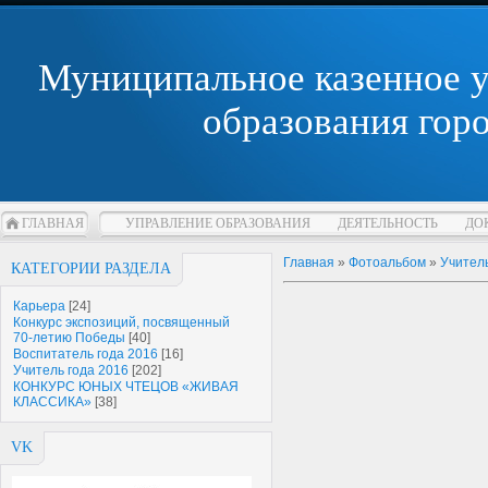
Муниципальное казенное 
образования гор
ГЛАВНАЯ
УПРАВЛЕНИЕ ОБРАЗОВАНИЯ
ДЕЯТЕЛЬНОСТЬ
ДО
Главная
»
Фотоальбом
»
Учитель
КАТЕГОРИИ РАЗДЕЛА
Карьера
[24]
Конкурс экспозиций, посвященный
70-летию Победы
[40]
Воспитатель года 2016
[16]
Учитель года 2016
[202]
КОНКУРС ЮНЫХ ЧТЕЦОВ «ЖИВАЯ
КЛАССИКА»
[38]
VK