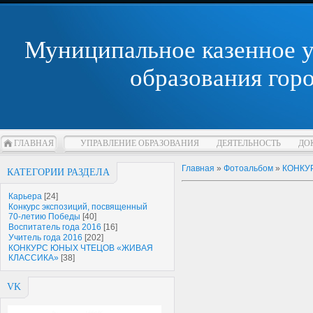
Муниципальное казенное 
образования гор
ГЛАВНАЯ
УПРАВЛЕНИЕ ОБРАЗОВАНИЯ
ДЕЯТЕЛЬНОСТЬ
ДО
Главная
»
Фотоальбом
»
КОНКУ
КАТЕГОРИИ РАЗДЕЛА
Карьера
[24]
Конкурс экспозиций, посвященный
70-летию Победы
[40]
Воспитатель года 2016
[16]
Учитель года 2016
[202]
КОНКУРС ЮНЫХ ЧТЕЦОВ «ЖИВАЯ
КЛАССИКА»
[38]
VK