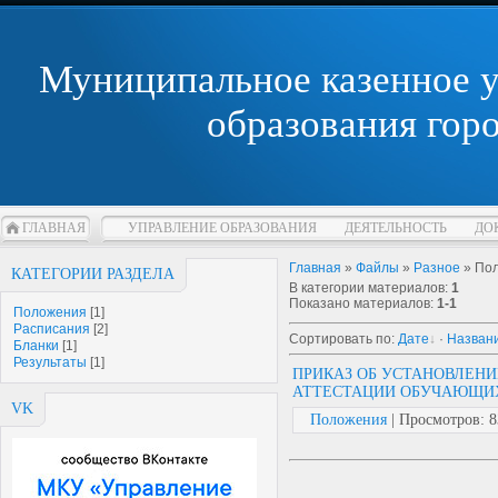
Муниципальное казенное 
образования гор
ГЛАВНАЯ
УПРАВЛЕНИЕ ОБРАЗОВАНИЯ
ДЕЯТЕЛЬНОСТЬ
ДО
Главная
»
Файлы
»
Разное
» По
КАТЕГОРИИ РАЗДЕЛА
В категории материалов
:
1
Показано материалов
:
1-1
Положения
[1]
Расписания
[2]
Сортировать по
:
Дате
·
Назван
Бланки
[1]
Результаты
[1]
ПРИКАЗ ОБ УСТАНОВЛЕНИ
АТТЕСТАЦИИ ОБУЧАЮЩИХ
VK
Положения
| Просмотров: 83