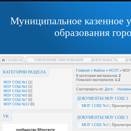
Муниципальное казенное 
образования гор
ГЛАВНАЯ
УПРАВЛЕНИЕ ОБРАЗОВАНИЯ
ДЕЯТЕЛЬНОСТЬ
ДО
Главная
»
Файлы
»
НСОТ
» МОУ
КАТЕГОРИИ РАЗДЕЛА
В категории материалов
:
2
Показано материалов
:
1-2
МОУ СОШ №1
[1]
МОУ СОШ №2
[1]
Сортировать по
:
Дате
·
Назван
МОУ СОШ №3
[2]
МОУ СОШ №5
[0]
ДОКУМЕНТЫ МОУ СОШ 3
МОУ СОШ №7
[0]
МОУ СОШ №13
[0]
МОУ СОШ №3
| Просмотров
VK
ДОКУМЕНТЫ МОУ СОШ 3
МОУ СОШ №3
| Просмотров