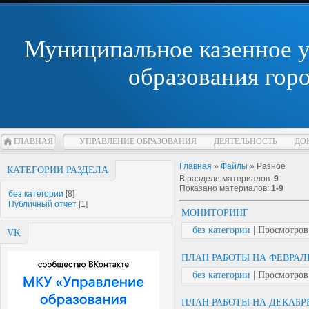
Муниципальное казенное 
образования гор
ГЛАВНАЯ
УПРАВЛЕНИЕ ОБРАЗОВАНИЯ
ДЕЯТЕЛЬНОСТЬ
ДО
Главная
»
Файлы
» Разное
КАТЕГОРИИ РАЗДЕЛА
В разделе материалов
:
9
Показано материалов
:
1-9
без категории
[8]
Публичный отчет
[1]
МОНИТОРИНГ
без категории
| Просмотров: 
VK
ПЛАН РАБОТЫ НА ФЕВРАЛЬ
без категории
| Просмотров: 
ПЛАН РАБОТЫ НА ДЕКАБР