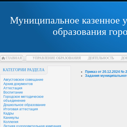
Муниципальное казенное 
образования гор
ГЛАВНАЯ
УПРАВЛЕНИЕ ОБРАЗОВАНИЯ
ДЕЯТЕЛЬНОСТЬ
ДО
КАТЕГОРИИ РАЗДЕЛА
Приказ от 20.12.2024 № 
Задания муниципальног
Августовское совещание
Архив документов
Аттестация
Воспитание
Городское методическое
объединение
Дошкольное образование
Итоговая аттестация
Кадры
Каникулы
Коллегия
Летняя оздоровительная кампания