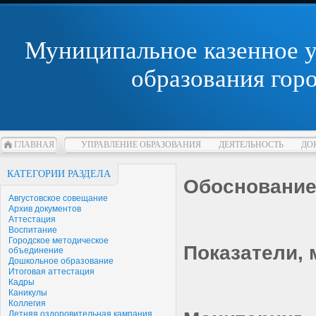
Муниципальное казенное 
образования гор
ГЛАВНАЯ
УПРАВЛЕНИЕ ОБРАЗОВАНИЯ
ДЕЯТЕЛЬНОСТЬ
ДО
КАТЕГОРИИ РАЗДЕЛА
Обоснование
Августовское совещание
Архив документов
Аттестация
Воспитание
Городское методическое
Показатели,
объединение
Дошкольное образование
Итоговая аттестация
Кадры
Каникулы
Коллегия
Летняя оздоровительная кампания