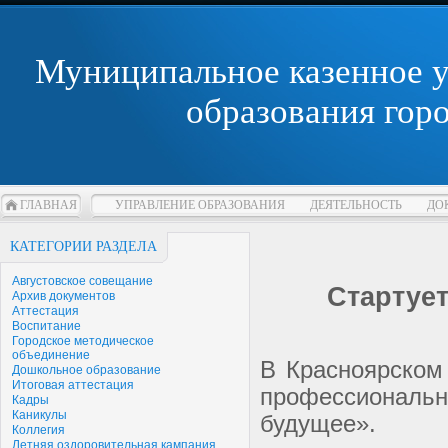
Муниципальное казенное 
образования гор
ГЛАВНАЯ
УПРАВЛЕНИЕ ОБРАЗОВАНИЯ
ДЕЯТЕЛЬНОСТЬ
ДО
КАТЕГОРИИ РАЗДЕЛА
Августовское совещание
Стартует
Архив документов
Аттестация
Воспитание
Городское методическое
объединение
В Красноярском 
Дошкольное образование
Итоговая аттестация
профессионал
Кадры
Каникулы
будущее».
Коллегия
Летняя оздоровительная кампания