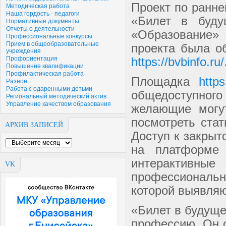
Проект по ранне
Методическая работа
Наша гордость - педагоги
«Билет в буду
Нормативные документы
Отчеты о деятельности
«Образование» 
Профессиональные конкурсы
Прием в общеобразовательные
проекта была о
учреждения
Профориентация
https://bvbinfo.ru/
Повышение квалификации
Профилактическая работа
Площадка
https
Разное
Работа с одаренными детьми
общедоступно
Региональный методический актив
Управление качеством образования
желающие могут
посмотреть ста
АРХИВ ЗАПИСЕЙ
Доступ к закрыт
на платформе
интерактивн
VK
профессиональн
которой выявляю
«Билет в будуще
профессию. Он с