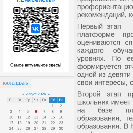
профориентаци
рекомендаций, к
Первый этап – 
платформе пр
оцениваются сп
каждого обуч
уровнях. По е
формируется от
одной из девяти
свои интересы, 
КАЛЕНДАРЬ
Второй этап п
«
Август 2026
»
Пн
Вт
Ср
Чт
Пт
Сб
Вс
школьник имеет
1
2
на базе пло
3
4
5
6
7
8
9
образования, т
10
11
12
13
14
15
16
17
18
19
20
21
22
23
образования. В 
24
25
26
27
28
29
30