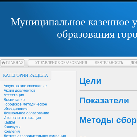
Муниципальное казенное 
образования гор
ГЛАВНАЯ
УПРАВЛЕНИЕ ОБРАЗОВАНИЯ
ДЕЯТЕЛЬНОСТЬ
ДО
КАТЕГОРИИ РАЗДЕЛА
Цели
Августовское совещание
Архив документов
Аттестация
Показатели
Воспитание
Городское методическое
объединение
Дошкольное образование
Методы сбор
Итоговая аттестация
Кадры
Каникулы
Коллегия
Летняя оздоровительная кампания