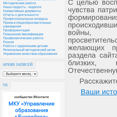
С целью восп
Методическая работа
Наша гордость - педагоги
чувства патр
Нормативные документы
Отчеты о деятельности
формирован
Профессиональные конкурсы
происходивши
Прием в общеобразовательные
учреждения
войны, «О
Профориентация
Повышение квалификации
просветител
Профилактическая работа
Разное
желающих п
Работа с одаренными детьми
Региональный методический актив
раздела сайт
Управление качеством образования
близких, 
АРХИВ ЗАПИСЕЙ
Отечественну
Расскажите
VK
Ваши исто