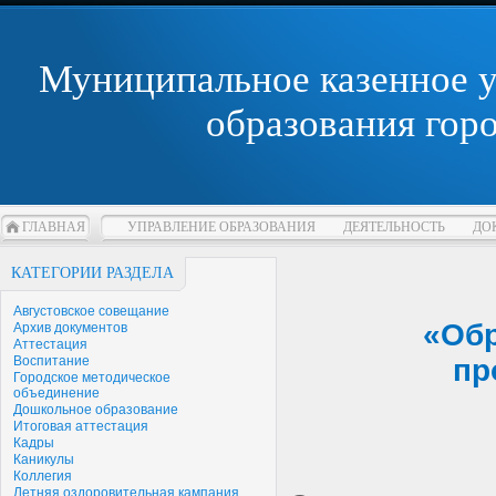
Муниципальное казенное 
образования гор
ГЛАВНАЯ
УПРАВЛЕНИЕ ОБРАЗОВАНИЯ
ДЕЯТЕЛЬНОСТЬ
ДО
КАТЕГОРИИ РАЗДЕЛА
Августовское совещание
«Обр
Архив документов
Аттестация
Воспитание
пр
Городское методическое
объединение
Дошкольное образование
Итоговая аттестация
Кадры
Каникулы
Коллегия
Летняя оздоровительная кампания