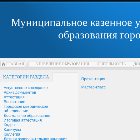
Муниципальное казенное 
образования гор
ГЛАВНАЯ
УПРАВЛЕНИЕ ОБРАЗОВАНИЯ
ДЕЯТЕЛЬНОСТЬ
ДО
КАТЕГОРИИ РАЗДЕЛА
Презентация.
Мастер-класс.
Августовское совещание
Архив документов
Аттестация
Воспитание
Городское методическое
объединение
Дошкольное образование
Итоговая аттестация
Кадры
Каникулы
Коллегия
Летняя оздоровительная кампания