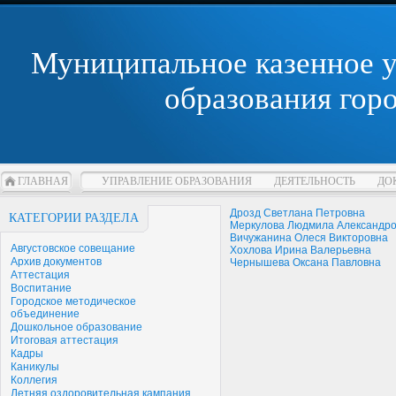
Муниципальное казенное 
образования гор
ГЛАВНАЯ
УПРАВЛЕНИЕ ОБРАЗОВАНИЯ
ДЕЯТЕЛЬНОСТЬ
ДО
Дрозд Светлана Петровна
КАТЕГОРИИ РАЗДЕЛА
Меркулова Людмила Александр
Вичужанина Олеся Викторовна
Августовское совещание
Хохлова Ирина Валерьевна
Архив документов
Чернышева Оксана Павловна
Аттестация
Воспитание
Городское методическое
объединение
Дошкольное образование
Итоговая аттестация
Кадры
Каникулы
Коллегия
Летняя оздоровительная кампания