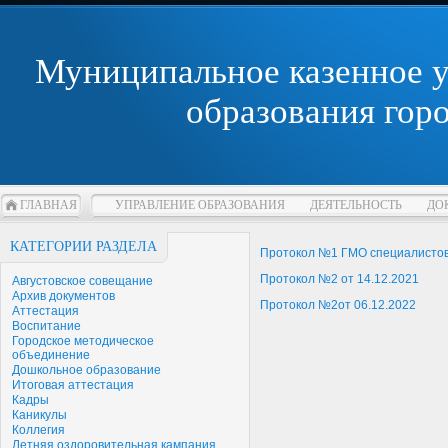
Муниципальное казенное 
образования гор
ГЛАВНАЯ
УПРАВЛЕНИЕ ОБРАЗОВАНИЯ
ДЕЯТЕЛЬНОСТЬ
ДО
КАТЕГОРИИ РАЗДЕЛА
Протокол №1 ГМО специалистов
Протокол №2 от 14.12.2021
Августовское совещание
Архив документов
Протокол №2от 06.12.2022
Аттестация
Воспитание
Городское методическое
объединение
Дошкольное образование
Итоговая аттестация
Кадры
Каникулы
Коллегия
Летняя оздоровительная кампания