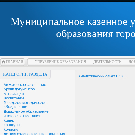
Муниципальное казенное 
образования гор
ГЛАВНАЯ
УПРАВЛЕНИЕ ОБРАЗОВАНИЯ
ДЕЯТЕЛЬНОСТЬ
ДО
КАТЕГОРИИ РАЗДЕЛА
Аналитический отчет НОКО
Августовское совещание
Архив документов
Аттестация
Воспитание
Городское методическое
объединение
Дошкольное образование
Итоговая аттестация
Кадры
Каникулы
Коллегия
Летняя оздоровительная кампания