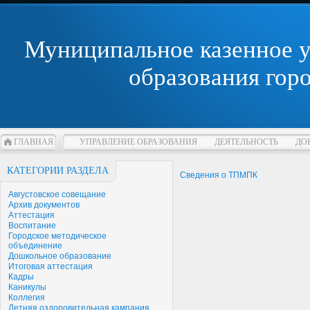
Муниципальное казенное 
образования гор
ГЛАВНАЯ
УПРАВЛЕНИЕ ОБРАЗОВАНИЯ
ДЕЯТЕЛЬНОСТЬ
ДО
КАТЕГОРИИ РАЗДЕЛА
Сведения о ТПМПК
Августовское совещание
Архив документов
Аттестация
Воспитание
Городское методическое
объединение
Дошкольное образование
Итоговая аттестация
Кадры
Каникулы
Коллегия
Летняя оздоровительная кампания