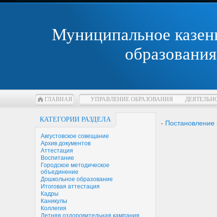
Муниципальное казен
образования
ГЛАВНАЯ
УПРАВЛЕНИЕ ОБРАЗОВАНИЯ
ДЕЯТЕЛЬН
КАТЕГОРИИ РАЗДЕЛА
-
Постановление 
Августовское совещание
Архив документов
Аттестация
Воспитание
Городское методическое
объединение
Дошкольное образование
Итоговая аттестация
Кадры
Каникулы
Коллегия
Летняя оздоровительная кампания