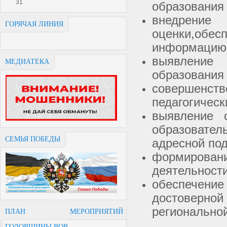
31
образования
внедрен
ГОРЯЧАЯ ЛИНИЯ
оценки,обе
информацию 
выявление
МЕДИАТЕКА
образования
совершенств
педагогическ
выявление 
образовате
СЕМЬЯ ПОБЕДЫ
адресной по
формирова
деятельност
обеспечение
достоверно
регионально
ПЛАН МЕРОПРИЯТИЙ
ГОДОВЩИНЫ ВОВ