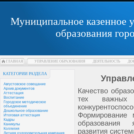
Муниципальное казенное 
образования гор
ГЛАВНАЯ
УПРАВЛЕНИЕ ОБРАЗОВАНИЯ
ДЕЯТЕЛЬНОСТЬ
ДО
КАТЕГОРИИ РАЗДЕЛА
Управл
Августовское совещание
Архив документов
Качество образ
Аттестация
тех важных х
Воспитание
Городское методическое
конкурентоспо
объединение
Дошкольное образование
Формирование 
Итоговая аттестация
Кадры
образования 
Каникулы
Коллегия
развития систем
Летняя оздоровительная кампания