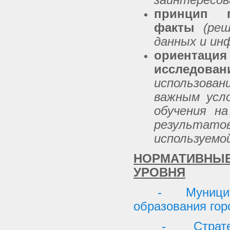
принцип 
факты
(ре
данных и ин
ориентаци
исследов
использова
важным усл
обучения на
результат
используемой
НОРМАТИВН
УРОВНЯ
- Муницип
образования гор
- Страте