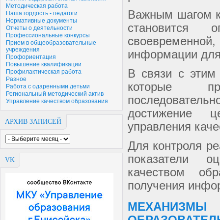
Методическая работа
Важным шагом к
Наша гордость - педагоги
Нормативные документы
становится о
Отчеты о деятельности
Профессиональные конкурсы
своевременной
Прием в общеобразовательные
учреждения
информации для
Профориентация
Повышение квалификации
В связи с этим
Профилактическая работа
Разное
которые пр
Работа с одаренными детьми
Региональный методический актив
последовател
Управление качеством образования
достижение ц
АРХИВ ЗАПИСЕЙ
управления каче
Для контроля р
показатели о
VK
качеством об
получения инфо
МЕХАНИЗМ
ОБРАЗОВАТЕЛ