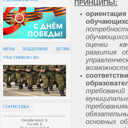
ПРИНЦИПЫ:
ориентац
обучающих
потребно
обучающихс
оценки ка
МЕРЫ ПОДДЕРЖКИ ДЕТЯМ
развития о
УЧАСТНИКОВ СВО
управленч
возможносте
соответс
образоват
требовани
муниципальн
требован
СТАТИСТИКА
обязательн
основных о
Онлайн всего:
1
Гостей:
1