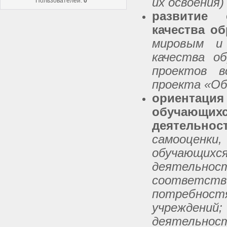
их освоения)
Пользователей:
0
развитие 
качества о
мировым и
качества о
проектов в
проекта «Об
ориентаци
обучающ
деятельнос
самооценк
обучающи
деятельн
соответс
потребнос
учреждений;
деятельнос