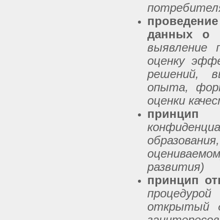
потребител
проведени
данных о 
выявление 
оценку эфф
решений, в
опыта, фор
оценки качес
принцип 
конфиденциа
образовани
оцениваемом
развития)
принцип от
процедуро
открытый д
заинтересов