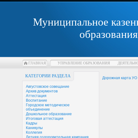
Муниципальное казен
образования
ГЛАВНАЯ
УПРАВЛЕНИЕ ОБРАЗОВАНИЯ
ДЕЯТЕЛЬН
КАТЕГОРИИ РАЗДЕЛА
Дорожная карта УО
Августовское совещание
Архив документов
Аттестация
Воспитание
Городское методическое
объединение
Дошкольное образование
Итоговая аттестация
Кадры
Каникулы
Коллегия
Летняя оздоровительная кампания