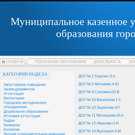
Муниципальное казенное 
образования гор
ГЛАВНАЯ
УПРАВЛЕНИЕ ОБРАЗОВАНИЯ
ДЕЯТЕЛЬНОСТЬ
ДО
КАТЕГОРИИ РАЗДЕЛА
ДОУ № 1 Герелес Л.А
ДОУ № 5 Митькова А.Ю
Августовское совещание
Архив документов
ДОУ № 9 Сорокина Ю.В
Аттестация
Воспитание
ДОУ № 10 Васильева Г.С
Городское методическое
объединение
ДОУ № 10 Зырянова Н.Г
Дошкольное образование
ДОУ № 11 Мезенцева Ю.А
Итоговая аттестация
Кадры
ДОУ № 15 Иванова О.Н
Каникулы
Коллегия
ДОУ № 16 Высоцкая А.М
Летняя оздоровительная кампания