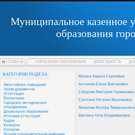
Муниципальное казенное 
образования гор
ГЛАВНАЯ
УПРАВЛЕНИЕ ОБРАЗОВАНИЯ
ДЕЯТЕЛЬНОСТЬ
ДО
КАТЕГОРИИ РАЗДЕЛА
Мунина Карина Сергеевна.
Антонова Елена Викторовна.
Августовское совещание
Архив документов
Сабурова Виктория Германовна.
Аттестация
Воспитание
Сухотина Наталья Васильевна.
Городское методическое
объединение
Лиханова Катифа Темерхановна
Дошкольное образование
Школина Алла Владимировна.
Итоговая аттестация
Кадры
Каникулы
Коллегия
Летняя оздоровительная кампания