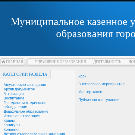
Муниципальное казенное 
образования гор
ГЛАВНАЯ
УПРАВЛЕНИЕ ОБРАЗОВАНИЯ
ДЕЯТЕЛЬНОСТЬ
ДО
КАТЕГОРИИ РАЗДЕЛА
Урок
Внеклассное мероприятие
Августовское совещание
Архив документов
Мастер-класс
Аттестация
Воспитание
Публичное выступление
Городское методическое
объединение
Дошкольное образование
Итоговая аттестация
Кадры
Каникулы
Коллегия
Летняя оздоровительная кампания