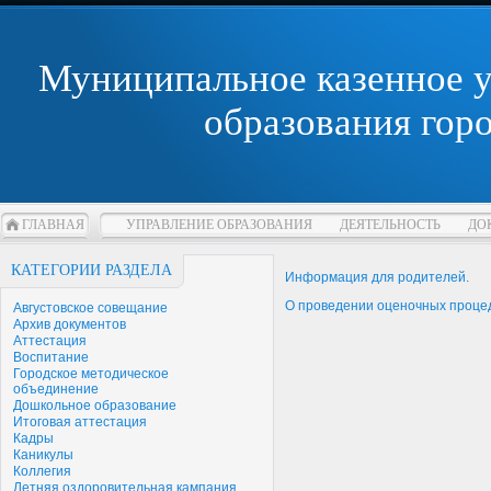
Муниципальное казенное 
образования гор
ГЛАВНАЯ
УПРАВЛЕНИЕ ОБРАЗОВАНИЯ
ДЕЯТЕЛЬНОСТЬ
ДО
КАТЕГОРИИ РАЗДЕЛА
Информация для родителей.
О проведении оценочных процеду
Августовское совещание
Архив документов
Аттестация
Воспитание
Городское методическое
объединение
Дошкольное образование
Итоговая аттестация
Кадры
Каникулы
Коллегия
Летняя оздоровительная кампания