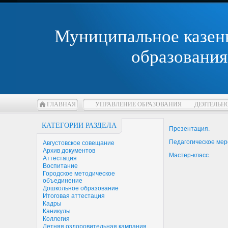
Муниципальное казен
образования
ГЛАВНАЯ
УПРАВЛЕНИЕ ОБРАЗОВАНИЯ
ДЕЯТЕЛЬН
КАТЕГОРИИ РАЗДЕЛА
Презентация.
Педагогическое мер
Августовское совещание
Архив документов
Мастер-класс.
Аттестация
Воспитание
Городское методическое
объединение
Дошкольное образование
Итоговая аттестация
Кадры
Каникулы
Коллегия
Летняя оздоровительная кампания