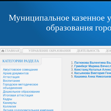
Муниципальное казенное 
образования гор
ГЛАВНАЯ
УПРАВЛЕНИЕ ОБРАЗОВАНИЯ
ДЕЯТЕЛЬНОСТЬ
ДО
КАТЕГОРИИ РАЗДЕЛА
Патюкова Валентина Ва
Гринберг Марина Вячес
Августовское совещание
Констанц Наталья Алек
Касьянова
Виктория Ген
Архив документов
Кашкина Анна Николаев
Аттестация
Воспитание
Городское методическое
объединение
Дошкольное образование
Итоговая аттестация
Кадры
Каникулы
Коллегия
Летняя оздоровительная кампания