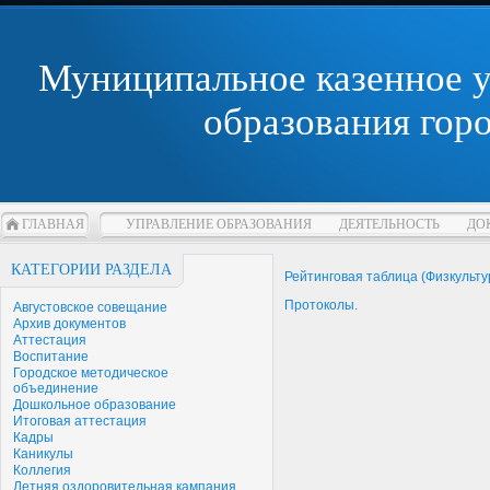
Муниципальное казенное 
образования гор
ГЛАВНАЯ
УПРАВЛЕНИЕ ОБРАЗОВАНИЯ
ДЕЯТЕЛЬНОСТЬ
ДО
КАТЕГОРИИ РАЗДЕЛА
Рейтинговая таблица (Физкульту
Протоколы.
Августовское совещание
Архив документов
Аттестация
Воспитание
Городское методическое
объединение
Дошкольное образование
Итоговая аттестация
Кадры
Каникулы
Коллегия
Летняя оздоровительная кампания