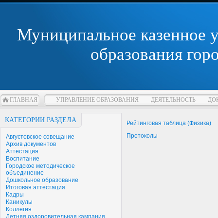
Муниципальное казенное 
образования гор
ГЛАВНАЯ
УПРАВЛЕНИЕ ОБРАЗОВАНИЯ
ДЕЯТЕЛЬНОСТЬ
ДО
КАТЕГОРИИ РАЗДЕЛА
Рейтинговая таблица (Физика)
Протоколы
Августовское совещание
Архив документов
Аттестация
Воспитание
Городское методическое
объединение
Дошкольное образование
Итоговая аттестация
Кадры
Каникулы
Коллегия
Летняя оздоровительная кампания