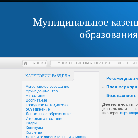
Муниципальное казен
образования
ГЛАВНАЯ
УПРАВЛЕНИЕ ОБРАЗОВАНИЯ
ДЕЯТЕЛЬН
КАТЕГОРИИ РАЗДЕЛА
-
Pекомендации
Августовское совещание
-
План меропри
Архив документов
-
Безопасность
Аттестация
Воспитание
Деятельность
Городское методическое
деятельности л
объединение
пионеров
https://dvp
Дошкольное образование
Итоговая аттестация
Кадры
Каникулы
Коллегия
Летняя оздоровительная кампания