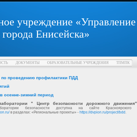
ное учреждение «Управление
 города Енисейска»
ОСТЬ
ДОКУМЕНТЫ
ОБРАЗОВАТЕЛЬНЫЕ УЧРЕЖДЕНИЯ
ТПМПК
 по проведению профилактики ПДД
ятий
 в осенне-зимний период
 лаборатории " Центр безопасности дорожного движен
аборатории безопасности доступна на сайте Красноярского 
ion.ru/
в разделах: «Региональные проекты» -
https://dvpion.ru/project/bdd
.