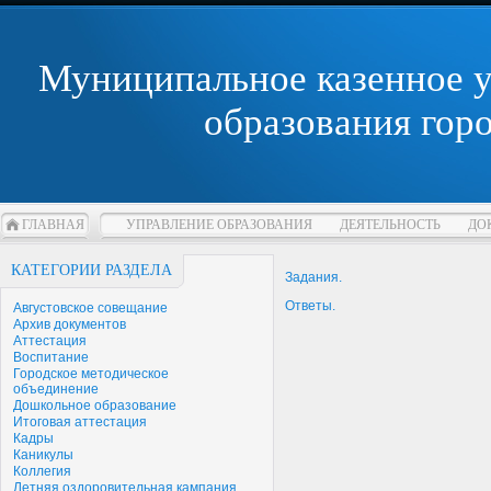
Муниципальное казенное 
образования гор
ГЛАВНАЯ
УПРАВЛЕНИЕ ОБРАЗОВАНИЯ
ДЕЯТЕЛЬНОСТЬ
ДО
КАТЕГОРИИ РАЗДЕЛА
Задания.
Ответы.
Августовское совещание
Архив документов
Аттестация
Воспитание
Городское методическое
объединение
Дошкольное образование
Итоговая аттестация
Кадры
Каникулы
Коллегия
Летняя оздоровительная кампания