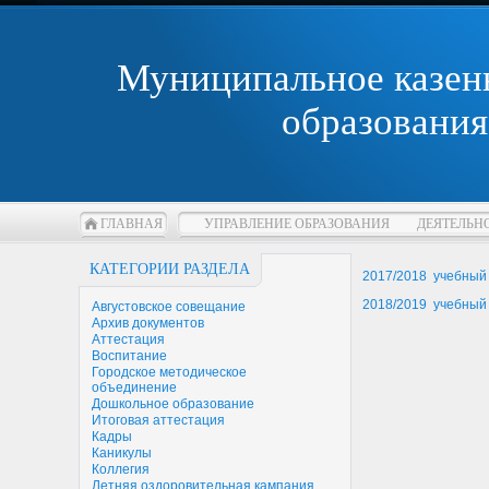
Муниципальное казен
образования
ГЛАВНАЯ
УПРАВЛЕНИЕ ОБРАЗОВАНИЯ
ДЕЯТЕЛЬН
КАТЕГОРИИ РАЗДЕЛА
2017/2018 учебный 
2018/2019 учебный 
Августовское совещание
Архив документов
Аттестация
Воспитание
Городское методическое
объединение
Дошкольное образование
Итоговая аттестация
Кадры
Каникулы
Коллегия
Летняя оздоровительная кампания