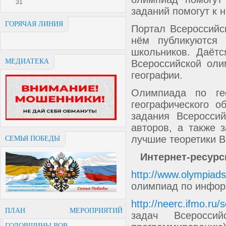
31
заданий помогут к н
ГОРЯЧАЯ ЛИНИЯ
Портал Всероссий
нём публикуются 
школьников. Даётс
МЕДИАТЕКА
Всероссийской оли
географии.
Олимпиада по ге
географического 
задания Всеросси
авторов, а также 
лучшие теоретики 
СЕМЬЯ ПОБЕДЫ
Интернет-ресурс
http://www.olympiad
олимпиад по инфор
http://neerc.ifmo.ru/
ПЛАН МЕРОПРИЯТИЙ
задач Всеросси
ГОДОВЩИНЫ ВОВ