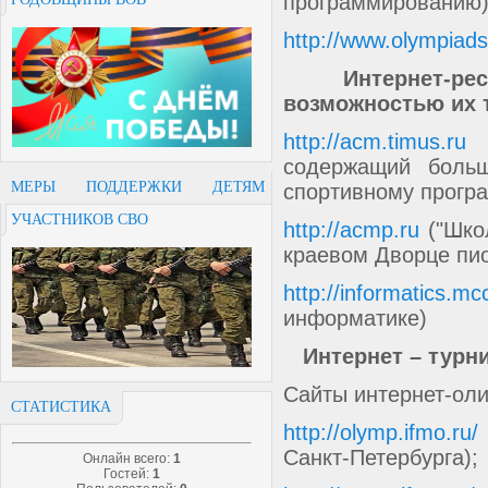
программированию)
http://www.olympiads
Интернет-ре
возможностью их 
http://acm.timus.ru
(
содержащий больш
МЕРЫ ПОДДЕРЖКИ ДЕТЯМ
спортивному прогр
УЧАСТНИКОВ СВО
http://acmp.ru
("Шко
краевом Дворце пи
http://informatics.m
информатике)
Интернет – турн
Сайты интернет-ол
СТАТИСТИКА
http://olymp.ifmo.ru/
Санкт-Петербурга);
Онлайн всего:
1
Гостей:
1