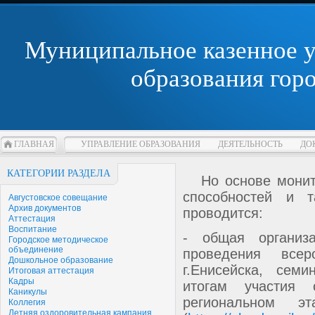
Муниципальное казенное 
образования гор
ГЛАВНАЯ
УПРАВЛЕНИЕ ОБРАЗОВАНИЯ
ДЕЯТЕЛЬНОСТЬ
ДО
КАТЕГОРИИ РАЗДЕЛА
Но основе монито
способностей и 
Августовское совещание
Архив документов
проводится:
Аттестация
Воспитание
- общая организа
Городское методическое
объединение
проведения всеро
Дошкольное образование
г.Енисейска, сем
Итоговая аттестация
Кадры
итогам участия
Каникулы
региональном э
Коллегия
Летняя оздоровительная кампания