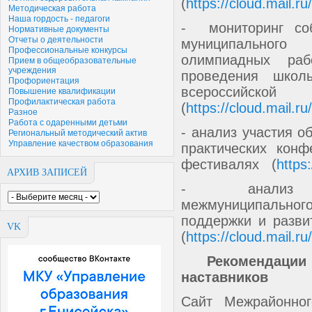
(
https://cloud.mail.
Методическая работа
Наша гордость - педагоги
- мониторинг со
Нормативные документы
Отчеты о деятельности
муниципального
Профессиональные конкурсы
олимпиадных раб
Прием в общеобразовательные
учреждения
проведения школь
Профориентация
всероссий
Повышение квалификации
Профилактическая работа
(
https://cloud.mail.
Разное
Работа с одаренными детьми
- анализ участия о
Региональный методический актив
Управление качеством образования
практических конф
фестивалях (
https
АРХИВ ЗАПИСЕЙ
- анализ осу
межмуниципального
поддержки и разви
VK
(
https://cloud.mail.
Рекомендации д
наставников
Сайт Межрайонног