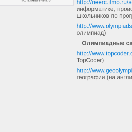
Пользователей:
0
http://neerc.ifmo.ru/
информатике, пров
школьников по про
http://www.olympiads
олимпиад)
Олимпиадные сай
http://www.topcoder.
TopCoder)
http://www.geoolympi
географии (на англ