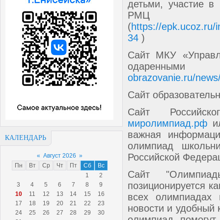
детьми, участие в
РМЦ
(
https://epk.ucoz.ru/
34
)
Сайт МКУ «Управле
одарен
obrazovanie.ru/news
Сайт образователь
Сайт Российс
миролимпиад.рф
и
важная информаци
КАЛЕНДАРЬ
олимпиад школьн
Российской Федера
«
Август 2026
»
Пн
Вт
Ср
Чт
Пт
Сб
Вс
Сайт "Олимпиад
1
2
позиционируется к
3
4
5
6
7
8
9
10
11
12
13
14
15
16
всех олимпиадах 
17
18
19
20
21
22
23
новости и удобный 
24
25
26
27
28
29
30
олимпиад помогут