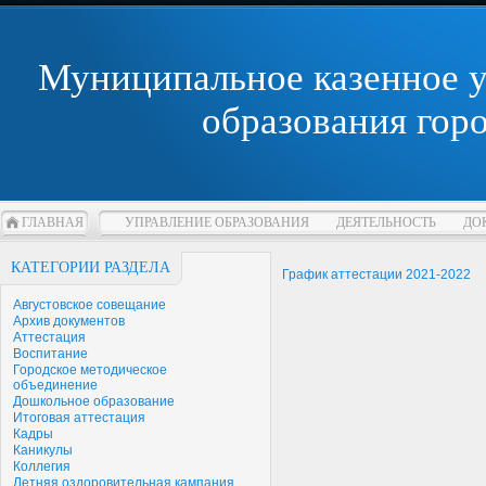
Муниципальное казенное 
образования гор
ГЛАВНАЯ
УПРАВЛЕНИЕ ОБРАЗОВАНИЯ
ДЕЯТЕЛЬНОСТЬ
ДО
КАТЕГОРИИ РАЗДЕЛА
График аттестации 2021-2022
Августовское совещание
Архив документов
Аттестация
Воспитание
Городское методическое
объединение
Дошкольное образование
Итоговая аттестация
Кадры
Каникулы
Коллегия
Летняя оздоровительная кампания