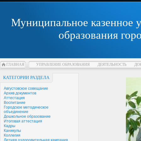
Муниципальное казенное 
образования гор
ГЛАВНАЯ
УПРАВЛЕНИЕ ОБРАЗОВАНИЯ
ДЕЯТЕЛЬНОСТЬ
ДО
КАТЕГОРИИ РАЗДЕЛА
Августовское совещание
Архив документов
Аттестация
Воспитание
Городское методическое
объединение
Дошкольное образование
Итоговая аттестация
Кадры
Каникулы
Коллегия
Летняя оздоровительная кампания